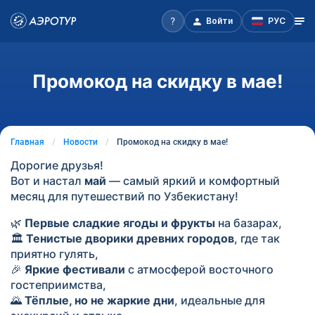
Войти
РУС
Промокод на скидку в мае!
Главная
Новости
Промокод на скидку в мае!
Дорогие друзья!
Вот и настал
май
— самый яркий и комфортный
месяц для путешествий по Узбекистану!
🌿
Первые сладкие ягоды и фрукты
на базарах,
🏛
Тенистые дворики древних городов
, где так
приятно гулять,
🎉
Яркие фестивали
с атмосферой восточного
гостеприимства,
🌄
Тёплые, но не жаркие дни
, идеальные для