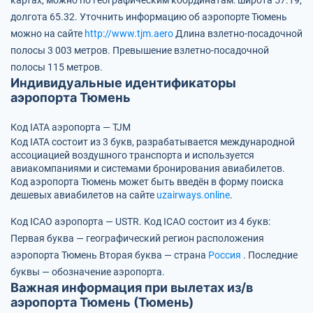
картах, можно по географическим координатам:
широта 57.19,
долгота 65.32.
Уточнить информацию об аэропорте Тюмень
можно на сайте
http://www.tjm.aero
Длина взлетно-посадочной
полосы 3 003 метров.
Превышение взлетно-посадочной
полосы 115 метров.
Индивидуальные идентификаторы
аэропорта Тюмень
Код IATA аэропорта — TJM
Код IATA состоит из 3 букв, разрабатывается международной
ассоциацией воздушного транспорта и используется
авиакомпаниями и системами бронирования авиабилетов.
Код аэропорта Тюмень может быть введён в форму поиска
дешевых авиабилетов на сайте
uzairways.online
.
Код ICAO аэропорта — USTR.
Код ICAO состоит из 4 букв:
Первая буква — географический регион расположения
аэропорта Тюмень
Вторая буква — страна
Россия
.
Последние
буквы — обозначение аэропорта.
Важная информация при вылетах из/в
аэропорта Тюмень (Тюмень)