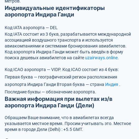
метров.
Индивидуальные идентификаторы
аэропорта Индира Ганди
Код IATA аэропорта — DEL
Код IATA состоит из 3 букв, разрабатывается международной
ассоциацией воздушного транспорта и используется
авиакомпаниями и системами бронирования авиабилетов.
Код аэропорта Индира Ганди может быть введён в форму
поиска дешевых авиабилетов на сайте
uzairways.online
.
Код ICAO аэропорта — VIDP.
Код ICAO состоит из 4 букв:
Первая буква — географический регион расположения
аэропорта Индира Ганди
Вторая буква — страна
Индия
.
Последние буквы — обозначение аэропорта.
Важная информация при вылетах из/в
аэропорта Индира Ганди (Дели)
Обращаем Ваше внимание, что в авиабилетах всегда
указывается местное время. Просим учитывать это. Местное
время в городе Дели (Delhi) : +5.5 GMT.