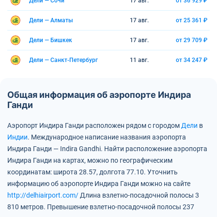
Дели — Сочи
17 авг.
от 36 929 ₽
Дели — Алматы
17 авг.
от 25 361 ₽
Дели — Бишкек
17 авг.
от 29 709 ₽
Дели — Санкт-Петербург
11 авг.
от 34 247 ₽
Общая информация об аэропорте Индира
Ганди
Аэропорт Индира Ганди расположен рядом с городом
Дели
в
Индии
.
Международное написание названия аэропорта
Индира Ганди — Indira Gandhi.
Найти расположение аэропорта
Индира Ганди на картах, можно по географическим
координатам:
широта 28.57, долгота 77.10.
Уточнить
информацию об аэропорте Индира Ганди можно на сайте
http://delhiairport.com/
Длина взлетно-посадочной полосы 3
810 метров.
Превышение взлетно-посадочной полосы 237