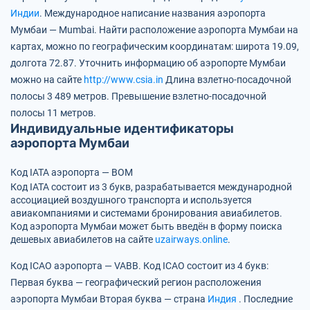
Индии
.
Международное написание названия аэропорта
Мумбаи — Mumbai.
Найти расположение аэропорта Мумбаи на
картах, можно по географическим координатам:
широта 19.09,
долгота 72.87.
Уточнить информацию об аэропорте Мумбаи
можно на сайте
http://www.csia.in
Длина взлетно-посадочной
полосы 3 489 метров.
Превышение взлетно-посадочной
полосы 11 метров.
Индивидуальные идентификаторы
аэропорта Мумбаи
Код IATA аэропорта — BOM
Код IATA состоит из 3 букв, разрабатывается международной
ассоциацией воздушного транспорта и используется
авиакомпаниями и системами бронирования авиабилетов.
Код аэропорта Мумбаи может быть введён в форму поиска
дешевых авиабилетов на сайте
uzairways.online
.
Код ICAO аэропорта — VABB.
Код ICAO состоит из 4 букв:
Первая буква — географический регион расположения
аэропорта Мумбаи
Вторая буква — страна
Индия
.
Последние