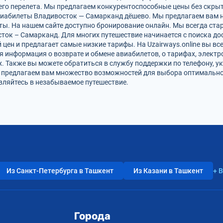
го перелета. Мы предлагаем конкурентоспособные цены без скрыт
виабилеты Владивосток — Самарканд дёшево. Мы предлагаем вам н
ты. На нашем сайте доступно бронирование онлайн. Мы всегда ста
ток – Самарканд. Для многих путешествие начинается с поиска до
цен и предлагает самые низкие тарифы. На Uzairways.online вы вс
я информация о возврате и обмене авиабилетов, о тарифах, электр
. Также вы можете обратиться в службу поддержки по телефону, ук
и предлагаем вам множество возможностей для выбора оптимально
вляйтесь в незабываемое путешествие.
Из Санкт-Петербурга в Ташкент
Из Казани в Ташкент
+ 
Города