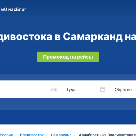
ам
О нас
Блог
ивостока в Самарканд на
Промокод на рейсы
Туда
Обратно
SKD
Россия
Владивосток
Самарканд
Авиабилеты из Владивостока 