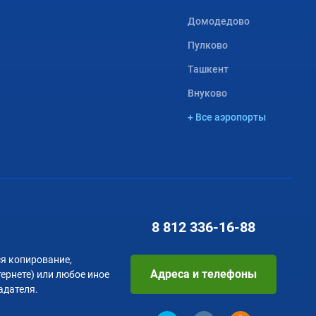
Домодедово
Пулково
Ташкент
Внуково
+ Все аэропорты
8 812
336-16-88
я копирование,
Адреса и телефоны
тернете) или любое иное
адателя.