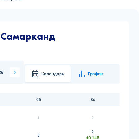
— Самарканд
26
Календарь
График
Сб
Вс
1
2
9
8
40 145