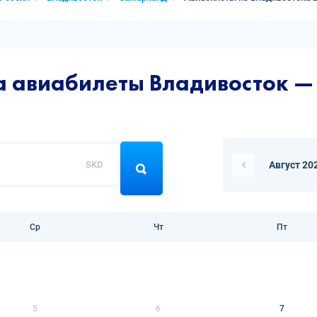
а авиабилеты Владивосток 
SKD
Август 20
Ср
Чт
Пт
5
6
7