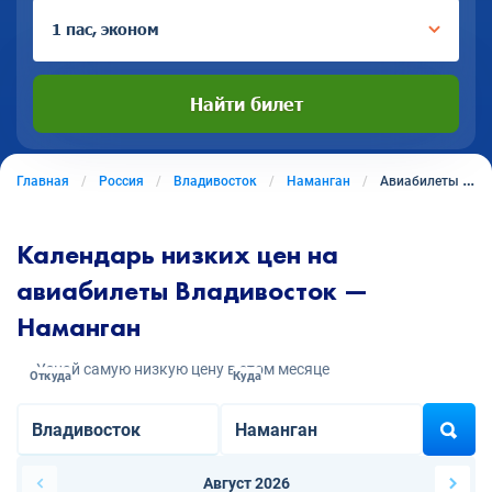
1 пас, эконом
Найти билет
Главная
Россия
Владивосток
Наманган
Авиабилеты из Владивостока в Наманган
Календарь низких цен на
авиабилеты Владивосток —
Наманган
Узнай самую низкую цену в этом месяце
Откуда
Куда
Август 2026