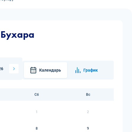
 Бухара
26
Календарь
График
Сб
Вс
1
2
8
9