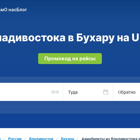
ам
О нас
Блог
адивостока в Бухару на U
Промокод на рейсы
Туда
Обратно
BHK
я
Россия
Владивосток
Бухара
Авиабилеты из Владивостока в