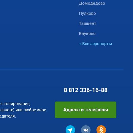
Домодедово
Пулково
Ташкент
Внуково
+ Все аэропорты
8 812
336-16-88
я копирование,
Адреса и телефоны
тернете) или любое иное
адателя.