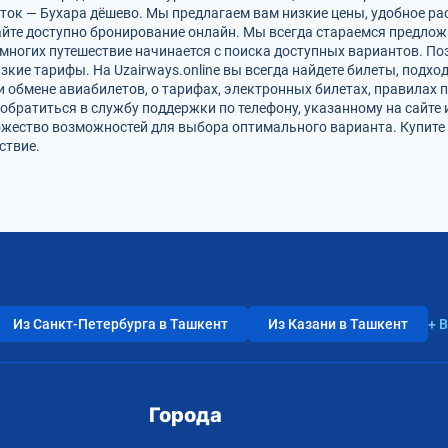
ток — Бухара дёшево. Мы предлагаем вам низкие цены, удобное ра
айте доступно бронирование онлайн. Мы всегда стараемся предлож
многих путешествие начинается с поиска доступных вариантов. П
зкие тарифы. На Uzairways.online вы всегда найдете билеты, подх
и обмене авиабилетов, о тарифах, электронных билетах, правилах 
обратиться в службу поддержки по телефону, указанному на сайте 
ожество возможностей для выбора оптимального варианта. Купите 
ствие.
Из Санкт-Петербурга в Ташкент
Из Казани в Ташкент
+ 
Города