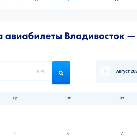
а авиабилеты Владивосток —
BHK
Август 20
Ср
Чт
Пт
5
6
7