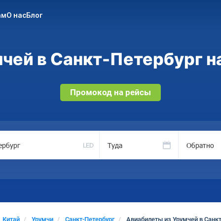
ам
О нас
Блог
чей в Санкт-Петербург на
Промокод на рейсы
Туда
Обратно
LED
Китай
Урумчи
Санкт-Петербург
Авиабилеты из Урумчей в Санкт