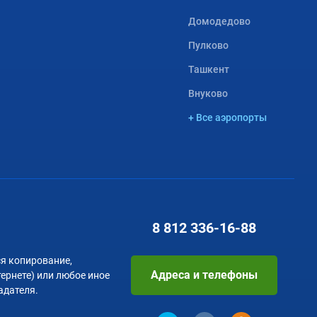
Домодедово
Пулково
Ташкент
Внуково
+ Все аэропорты
8 812
336-16-88
я копирование,
Адреса и телефоны
тернете) или любое иное
адателя.