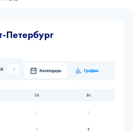
т-Петербург
26
Календарь
График
Сб
Вс
1
2
8
9