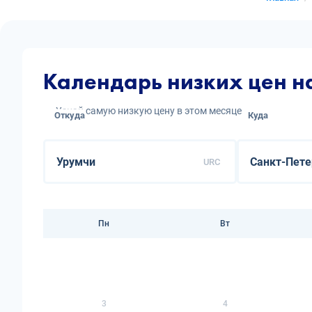
Календарь низких цен н
Узнай самую низкую цену в этом месяце
Откуда
Куда
URC
Пн
Вт
3
4