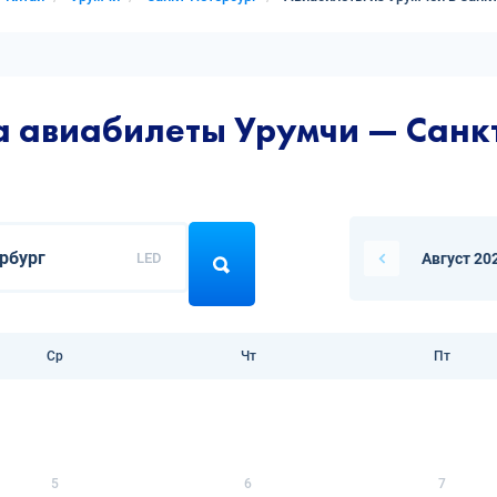
а авиабилеты Урумчи — Санк
LED
Август 20
Ср
Чт
Пт
5
6
7