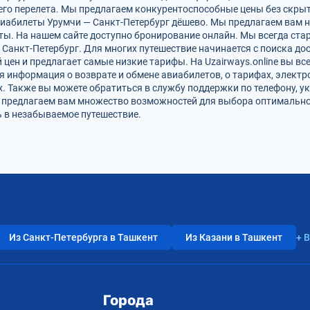
го перелета. Мы предлагаем конкурентоспособные цены без скрыт
виабилеты Урумчи — Санкт-Петербург дёшево. Мы предлагаем вам н
ты. На нашем сайте доступно бронирование онлайн. Мы всегда ста
Санкт-Петербург. Для многих путешествие начинается с поиска до
цен и предлагает самые низкие тарифы. На Uzairways.online вы вс
я информация о возврате и обмене авиабилетов, о тарифах, электр
. Также вы можете обратиться в службу поддержки по телефону, ук
и предлагаем вам множество возможностей для выбора оптимально
ь в незабываемое путешествие.
Из Санкт-Петербурга в Ташкент
Из Казани в Ташкент
+ 
Города