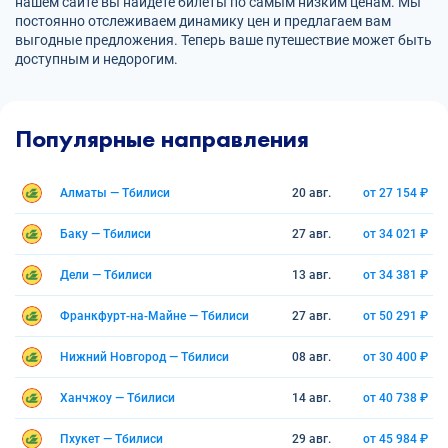
нашем сайте вы найдете билеты по самым низким ценам. Мы
постоянно отслеживаем динамику цен и предлагаем вам
выгодные предложения. Теперь ваше путешествие может быть
доступным и недорогим.
Популярные направления
Алматы — Тбилиси
20 авг.
от 27 154 ₽
Баку — Тбилиси
27 авг.
от 34 021 ₽
Дели — Тбилиси
13 авг.
от 34 381 ₽
Франкфурт-на-Майне — Тбилиси
27 авг.
от 50 291 ₽
Нижний Новгород — Тбилиси
08 авг.
от 30 400 ₽
Ханчжоу — Тбилиси
14 авг.
от 40 738 ₽
Пхукет — Тбилиси
29 авг.
от 45 984 ₽