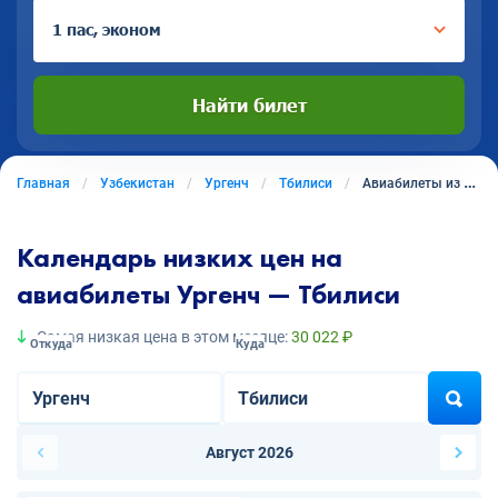
1 пас, эконом
Найти билет
Главная
Узбекистан
Ургенч
Тбилиси
Авиабилеты из Ургенча в Тбилиси
Календарь низких цен на
авиабилеты Ургенч — Тбилиси
Самая низкая цена в этом месяце:
30 022 ₽
Откуда
Куда
Август 2026