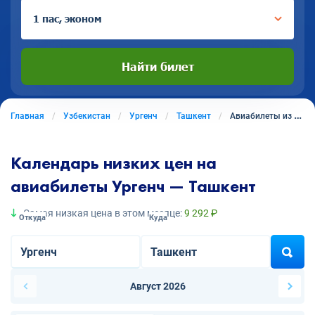
1 пас, эконом
Найти билет
Главная
Узбекистан
Ургенч
Ташкент
Авиабилеты из Ургенча в Ташкент
Календарь низких цен на
авиабилеты Ургенч — Ташкент
Самая низкая цена в этом месяце:
9 292 ₽
Откуда
Куда
Август 2026