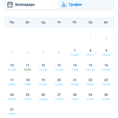
Календарь
График
Пн
Вт
Ср
Чт
Пт
Сб
Вс
1
2
7
8
9
3
4
5
6
10 087
15 411
10 035
10
11
12
13
14
15
16
10 134
9 292
10 339
10 339
9 930
10 134
10 035
17
18
19
20
21
22
23
9 882
9 882
10 035
10 035
10 035
10 087
10 035
24
25
26
27
28
29
30
10 087
9 930
10 035
10 339
9 339
9 339
10 087
31
9 982