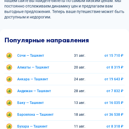
нашем сайте вы найдете билеты по самым низким ценам. Мы
постоянно отслеживаем динамику цен и предлагаем вам
выгодные предложения. Теперь ваше путешествие может быть
доступным и недорогим.
Популярные направления
Сочи — Ташкент
31 авг.
от 15 710 ₽
Алматы — Ташкент
20 авг.
от 8 319 ₽
Анкара — Ташкент
24 авг.
от 19 643 ₽
Андижан — Ташкент
28 авг.
от 7 832 ₽
Баку — Ташкент
13 авг.
от 16 035 ₽
Барселона — Ташкент
18 авг.
от 36 538 ₽
Бухара — Ташкент
11 авг.
от 8 318 ₽