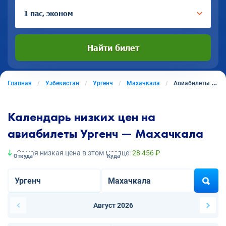
1 пас, эконом
Найти билет
Главная
Узбекистан
Ургенч
Махачкала
Авиабилеты из Ургенча в Махачкалу
Календарь низких цен на
авиабилеты Ургенч — Махачкала
Самая низкая цена в этом месяце:
28 456 ₽
Откуда
Куда
Август 2026