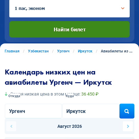
1 пас, эконом
Найти билет
Главная
Узбекистан
Ургенч
Иркутск
Авиабилеты из Ургенча в Иркутск
Календарь низких цен на
авиабилеты Ургенч — Иркутск
Самая низкая цена в этом месяце:
36 450 ₽
Откуда
Куда
Август 2026