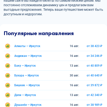
нашем сайте вы найдете билеты по самым низким ценам. Мы
постоянно отслеживаем динамику цен и предлагаем вам
выгодные предложения. Теперь ваше путешествие может быть
доступным и недорогим.
Популярные направления
Алматы — Иркутск
16 авг.
от 38 423 ₽
Андижан — Иркутск
16 авг.
от 34 246 ₽
Баку — Иркутск
13 авг.
от 40 809 ₽
Бухара — Иркутск
30 авг.
от 40 640 ₽
Бишкек — Иркутск
16 авг.
от 39 872 ₽
Дели — Иркутск
13 авг.
от 42 340 ₽
Душанбе — Иркутск
16 авг.
от 38 989 ₽