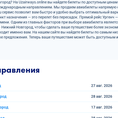
ород? На Uzairways.online вы найдете билеты по доступным ценам 
международным направлениям. Мы продаем авиабилеты напрямую 
ш сервис позволит вам быстро и удобно выбрать оптимальный вари
нкт назначения — это перелет без пересадок. Прямой рейс Ургенч
ени. Одним из главных факторов при выборе авиабилета является
— Нижний Новгород, чтобы сделать ваше путешествие более эконо
ходит именно вам. На нашем сайте вы найдете билеты по самым н
е предложения. Теперь ваше путешествие может быть доступным и
правления
д
27 авг.
2026
ород
28 авг.
2026
город
17 авг.
2026