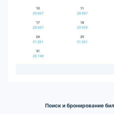
10
11
28 867
28 867
17
18
28 867
29 595
24
25
31 261
31 261
31
28 748
Поиск и бронирование би