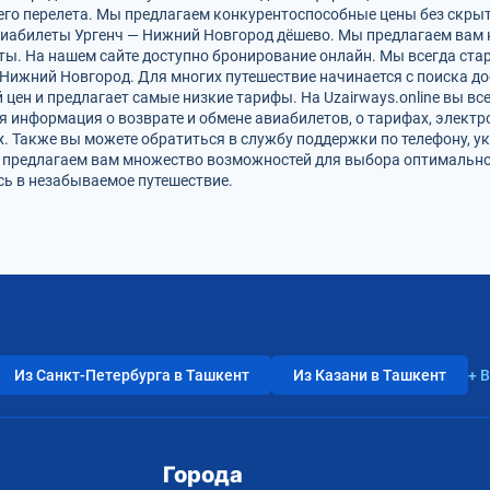
го перелета. Мы предлагаем конкурентоспособные цены без скрыт
виабилеты Ургенч — Нижний Новгород дёшево. Мы предлагаем вам 
ты. На нашем сайте доступно бронирование онлайн. Мы всегда ста
Нижний Новгород. Для многих путешествие начинается с поиска д
цен и предлагает самые низкие тарифы. На Uzairways.online вы вс
я информация о возврате и обмене авиабилетов, о тарифах, электр
. Также вы можете обратиться в службу поддержки по телефону, ук
и предлагаем вам множество возможностей для выбора оптимально
сь в незабываемое путешествие.
Из Санкт-Петербурга в Ташкент
Из Казани в Ташкент
+ 
Города