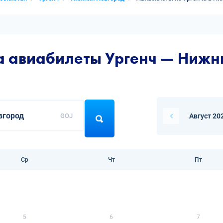
а авиабилеты Ургенч — Нижн
GOJ
Август 20
Ср
Чт
Пт
5
6
7