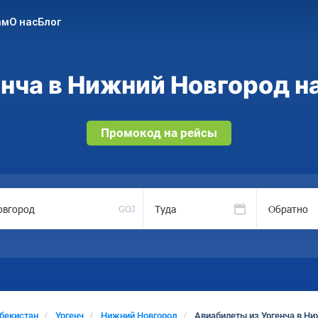
ам
О нас
Блог
нча в Нижний Новгород на
Промокод на рейсы
Туда
Обратно
GOJ
бекистан
Ургенч
Нижний Новгород
Авиабилеты из Ургенча в Н