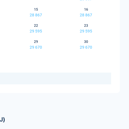
15
16
28 867
28 867
22
23
29 595
29 595
29
30
29 670
29 670
J)