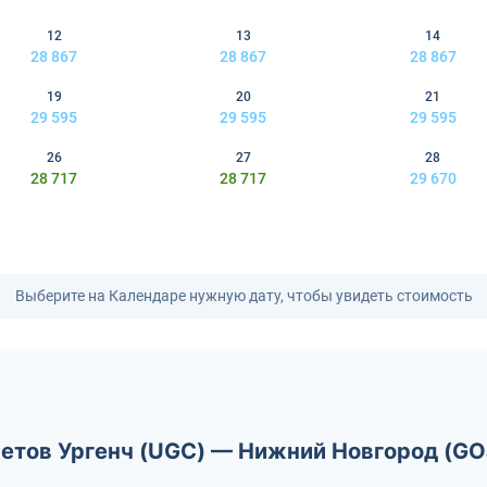
12
13
14
28 867
28 867
28 867
19
20
21
29 595
29 595
29 595
26
27
28
28 717
28 717
29 670
Выберите на Календаре нужную дату, чтобы увидеть стоимость
летов Ургенч (UGC) — Нижний Новгород (GO