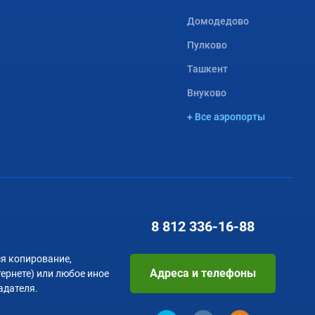
Домодедово
Пулково
Ташкент
Внуково
+ Все аэропорты
8 812
336-16-88
я копирование,
Адреса и телефоны
тернете) или любое иное
адателя.