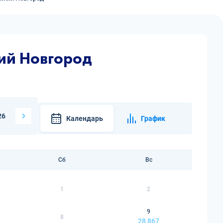
ий Новгород
26
Календарь
График
Сб
Вс
1
2
9
8
28 867