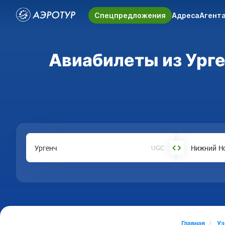
Спецпредложения
Адреса
Агент
Авиабилеты из Урге
UGC
Главная
Уз