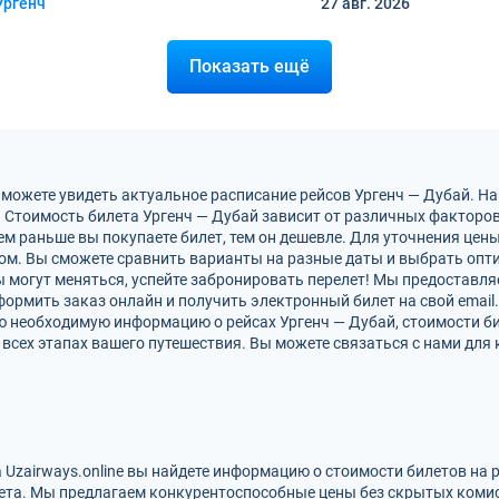
Ургенч
27 авг.
2026
Показать ещё
 можете увидеть актуальное расписание рейсов Ургенч — Дубай. Н
 Стоимость билета Ургенч — Дубай зависит от различных факторов,
м раньше вы покупаете билет, тем он дешевле. Для уточнения цен
м. Вы сможете сравнить варианты на разные даты и выбрать опт
ы могут меняться, успейте забронировать перелет! Мы предоставл
ормить заказ онлайн и получить электронный билет на свой email.
ю необходимую информацию о рейсах Ургенч — Дубай, стоимости б
всех этапах вашего путешествия. Вы можете связаться с нами для 
а Uzairways.online вы найдете информацию о стоимости билетов на
ета. Мы предлагаем конкурентоспособные цены без скрытых комис