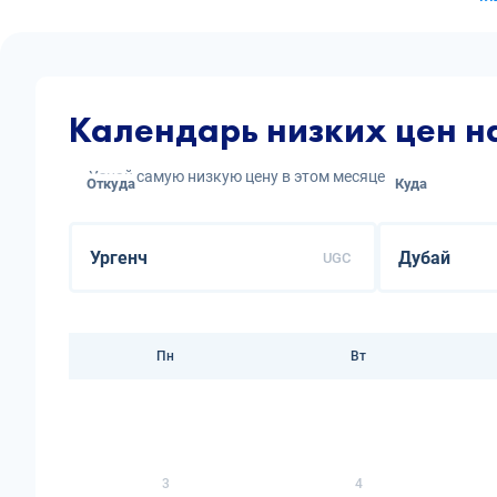
Календарь низких цен н
Узнай самую низкую цену в этом месяце
Откуда
Куда
UGC
Пн
Вт
3
4