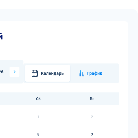
й
26
Календарь
График
Сб
Вс
1
2
8
9