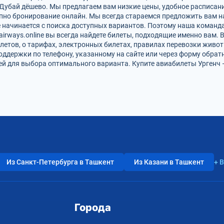
 Дубай дёшево. Мы предлагаем вам низкие цены, удобное расписан
упно бронирование онлайн. Мы всегда стараемся предложить вам 
е начинается с поиска доступных вариантов. Поэтому наша команда
airways.online вы всегда найдете билеты, подходящие именно вам.
летов, о тарифах, электронных билетах, правилах перевозки живот
оддержки по телефону, указанному на сайте или через форму обрат
 для выбора оптимального варианта. Купите авиабилеты Ургенч —
Из Санкт-Петербурга в Ташкент
Из Казани в Ташкент
+ 
Города