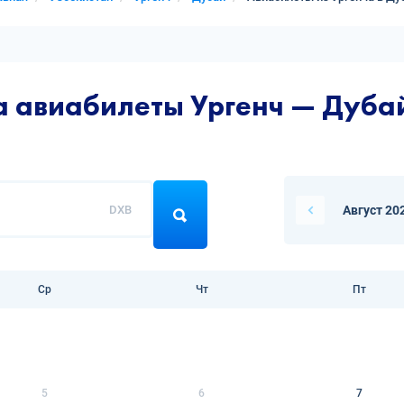
а авиабилеты Ургенч — Дуба
DXB
Август 20
Ср
Чт
Пт
5
6
7