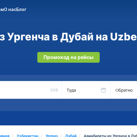
ам
О нас
Блог
 Ургенча в Дубай на Uzbe
Промокод на рейсы
Туда
Обратно
DXB
авная
Узбекистан
Ургенч
Дубай
Авиабилеты из Ургенча в Ду