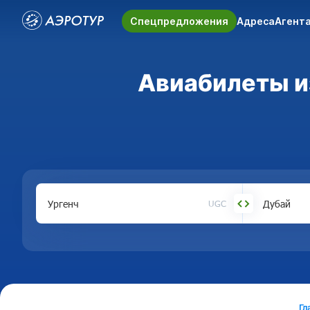
Спецпредложения
Адреса
Агент
Авиабилеты из
UGC
Гл