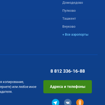
Домодедово
Пулково
Ташкент
Внуково
+ Все аэропорты
8 812
336-16-88
я копирование,
Адреса и телефоны
тернете) или любое иное
адателя.