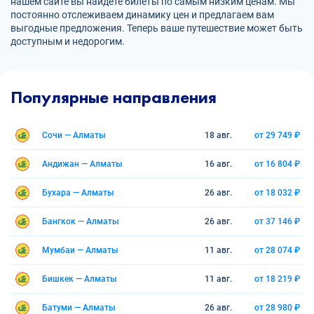
нашем сайте вы найдете билеты по самым низким ценам. Мы
постоянно отслеживаем динамику цен и предлагаем вам
выгодные предложения. Теперь ваше путешествие может быть
доступным и недорогим.
Популярные направления
Сочи — Алматы
18 авг.
от 29 749 ₽
Андижан — Алматы
16 авг.
от 16 804 ₽
Бухара — Алматы
26 авг.
от 18 032 ₽
Бангкок — Алматы
26 авг.
от 37 146 ₽
Мумбаи — Алматы
11 авг.
от 28 074 ₽
Бишкек — Алматы
11 авг.
от 18 219 ₽
Батуми — Алматы
26 авг.
от 28 980 ₽