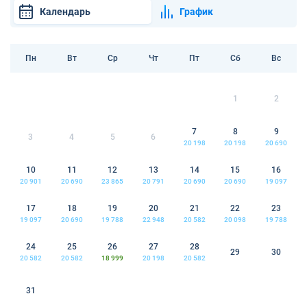
Календарь
График
Пн
Вт
Ср
Чт
Пт
Сб
Вс
1
2
7
8
9
3
4
5
6
20 198
20 198
20 690
10
11
12
13
14
15
16
20 901
20 690
23 865
20 791
20 690
20 690
19 097
17
18
19
20
21
22
23
19 097
20 690
19 788
22 948
20 582
20 098
19 788
24
25
26
27
28
29
30
20 582
20 582
18 999
20 198
20 582
31