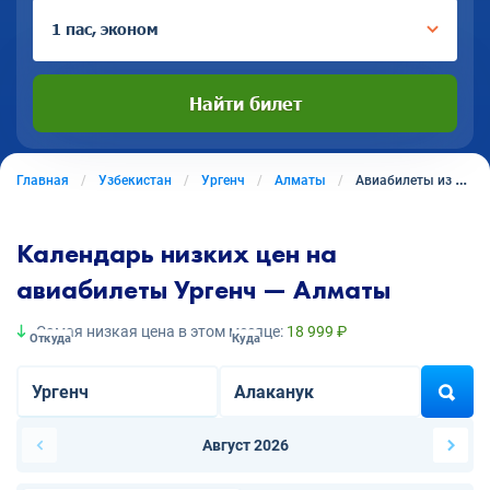
1 пас, эконом
Найти билет
Главная
Узбекистан
Ургенч
Алматы
Авиабилеты из Ургенча в Алматы
Календарь низких цен на
авиабилеты Ургенч — Алматы
Самая низкая цена в этом месяце:
18 999 ₽
Откуда
Куда
Август 2026