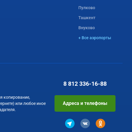
Пулково
Ташкент
Внуково
+ Все аэропорты
8 812
336-16-88
я копирование,
Адреса и телефоны
тернете) или любое иное
адателя.