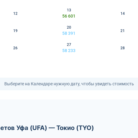
13
12
14
56 601
20
19
21
58 391
27
26
28
58 233
Выберите на Календаре нужную дату, чтобы увидеть стоимость
етов Уфа (UFA) — Токио (TYO)