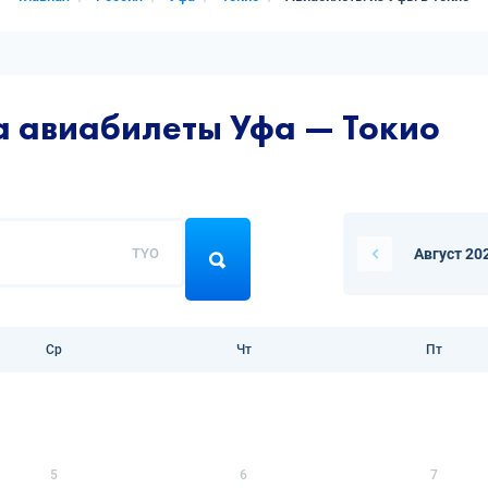
а авиабилеты Уфа — Токио
TYO
Август 20
Ср
Чт
Пт
5
6
7