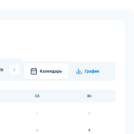
26
Календарь
График
Сб
Вс
1
2
8
9