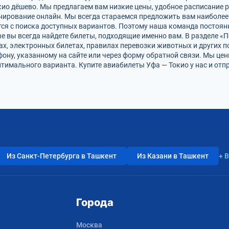
кио дёшево. Мы предлагаем вам низкие цены, удобное расписание 
онирование онлайн. Мы всегда стараемся предложить вам наиболе
тся с поиска доступных вариантов. Поэтому наша команда постоянн
ine вы всегда найдете билеты, подходящие именно вам. В разделе 
фах, электронных билетах, правилах перевозки животных и других 
фону, указанному на сайте или через форму обратной связи. Мы це
имального варианта. Купите авиабилеты Уфа — Токио у нас и отп
Из Санкт-Петербурга в Ташкент
Из Казани в Ташкент
+ 
Города
Москва