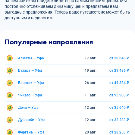
нашем сайте вы найдете билеты по самым низким ценам. Мы
постоянно отслеживаем динамику цен и предлагаем вам
выгодные предложения. Теперь ваше путешествие может быть
доступным и недорогим.
Популярные направления
Алматы — Уфа
17 авг.
от 28 648 ₽
Бухара — Уфа
19 авг.
от 29 486 ₽
Бангкок — Уфа
26 авг.
от 49 384 ₽
Чикаго — Уфа
11 авг.
от 95 903 ₽
Дели — Уфа
12 авг.
от 35 640 ₽
Душанбе — Уфа
12 авг.
от 32 283 ₽
Фергана — Уфа
20 авг.
от 28 259 ₽