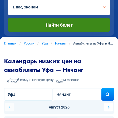
1 пас, эконом
Найти билет
Главная
Россия
Уфа
Нячанг
Авиабилеты из Уфы в Нячанг
Календарь низких цен на
авиабилеты Уфа — Нячанг
Узнай самую низкую цену в этом месяце
Откуда
Куда
Август 2026