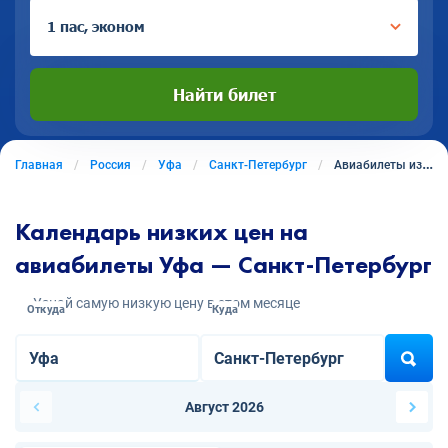
1 пас, эконом
Найти билет
Главная
Россия
Уфа
Санкт-Петербург
Авиабилеты из Уфы в Санкт-Петербург
Календарь низких цен на
авиабилеты Уфа — Санкт-Петербург
Узнай самую низкую цену в этом месяце
Откуда
Куда
Август 2026