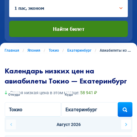
1 пас, эконом
Найти билет
Главная
Япония
Токио
Екатеринбург
Авиабилеты из Токио в Екатеринбург
Календарь низких цен на
авиабилеты Токио — Екатеринбург
Самая низкая цена в этом месяце:
58 941 ₽
Откуда
Куда
Август 2026