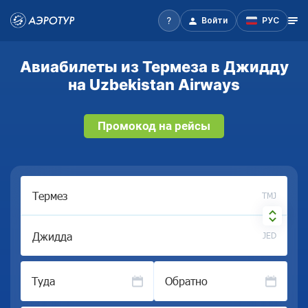
Войти
РУС
Авиабилеты из Термеза в Джидду
на Uzbekistan Airways
Промокод на рейсы
TMJ
JED
Туда
Обратно