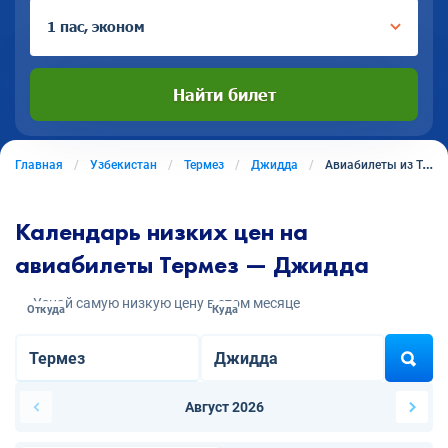
1 пас, эконом
Найти билет
Главная
Узбекистан
Термез
Джидда
Авиабилеты из Термеза в Джидду
Календарь низких цен на
авиабилеты Термез — Джидда
Узнай самую низкую цену в этом месяце
Откуда
Куда
Август 2026