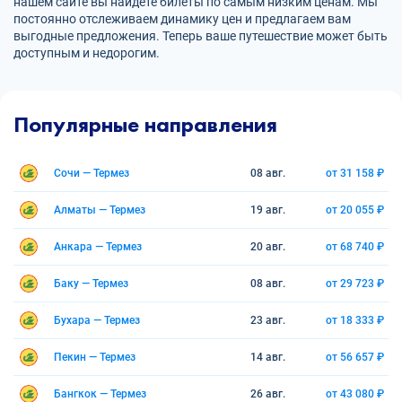
нашем сайте вы найдете билеты по самым низким ценам. Мы
постоянно отслеживаем динамику цен и предлагаем вам
выгодные предложения. Теперь ваше путешествие может быть
доступным и недорогим.
Популярные направления
Сочи — Термез
08 авг.
от 31 158 ₽
Алматы — Термез
19 авг.
от 20 055 ₽
Анкара — Термез
20 авг.
от 68 740 ₽
Баку — Термез
08 авг.
от 29 723 ₽
Бухара — Термез
23 авг.
от 18 333 ₽
Пекин — Термез
14 авг.
от 56 657 ₽
Бангкок — Термез
26 авг.
от 43 080 ₽