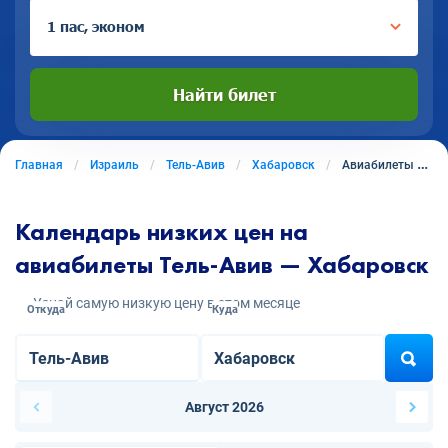
1 пас, эконом
Найти билет
Главная
Израиль
Тель-Авив
Хабаровск
Авиабилеты из Теля-Авива в Хабаровск
Календарь низких цен на
авиабилеты Тель-Авив — Хабаровск
Узнай самую низкую цену в этом месяце
Откуда
Куда
Август 2026