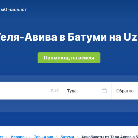
ам
О нас
Блог
еля-Авива в Батуми на Uz
Промокод на рейсы
Туда
Обратно
BUS
ая
Израиль
Тель-Авив
Батуми
Авиабилеты из Теля-Авива в 