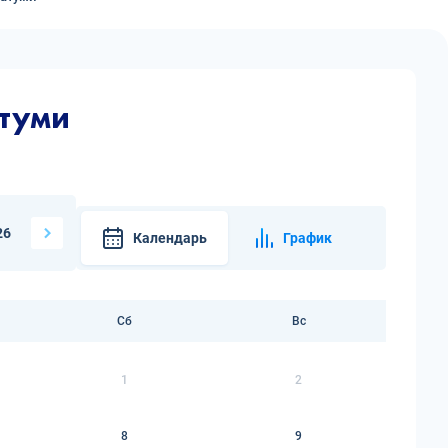
атуми
26
Календарь
График
Сб
Вс
1
2
8
9