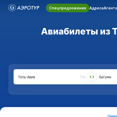
Спецпредложения
Адреса
Агент
Авиабилеты из Т
TLV
Главн