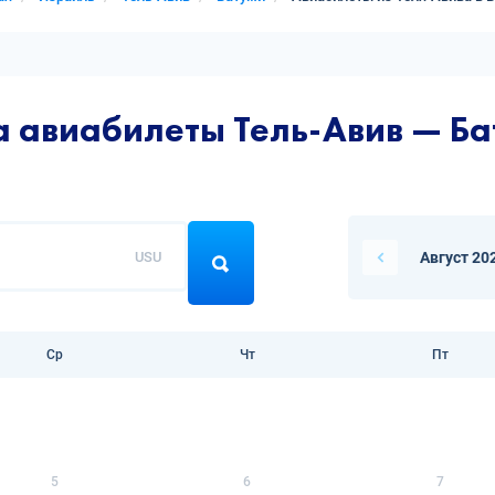
а авиабилеты Тель-Авив — Б
USU
Август 20
Ср
Чт
Пт
5
6
7