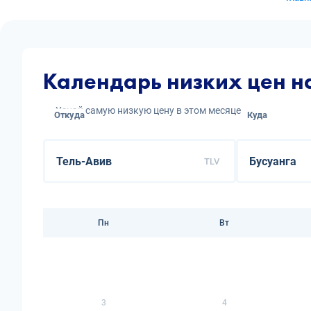
Календарь низких цен н
Узнай самую низкую цену в этом месяце
Откуда
Куда
TLV
Пн
Вт
3
4