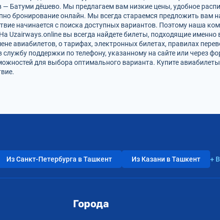
в — Батуми дёшево. Мы предлагаем вам низкие цены, удобное расп
упно бронирование онлайн. Мы всегда стараемся предложить вам 
ствие начинается с поиска доступных вариантов. Поэтому наша ко
На Uzairways.online вы всегда найдете билеты, подходящие именно
ене авиабилетов, о тарифах, электронных билетах, правилах пере
в службу поддержки по телефону, указанному на сайте или через ф
ожностей для выбора оптимального варианта. Купите авиабилеты 
вие.
Из Санкт-Петербурга в Ташкент
Из Казани в Ташкент
+ 
Города