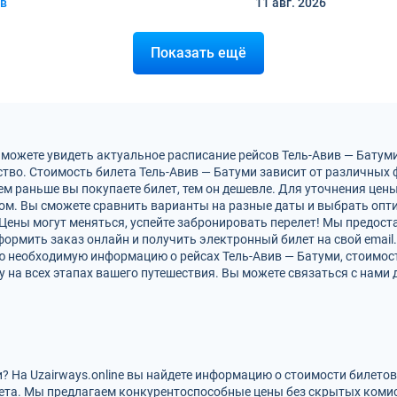
ив
11 авг.
2026
Показать ещё
 можете увидеть актуальное расписание рейсов Тель-Авив — Батум
тво. Стоимость билета Тель-Авив — Батуми зависит от различных ф
м раньше вы покупаете билет, тем он дешевле. Для уточнения цен
м. Вы сможете сравнить варианты на разные даты и выбрать опт
 Цены могут меняться, успейте забронировать перелет! Мы предос
ормить заказ онлайн и получить электронный билет на свой email.
ю необходимую информацию о рейсах Тель-Авив — Батуми, стоимос
на всех этапах вашего путешествия. Вы можете связаться с нами 
и? На Uzairways.online вы найдете информацию о стоимости билето
ета. Мы предлагаем конкурентоспособные цены без скрытых комис