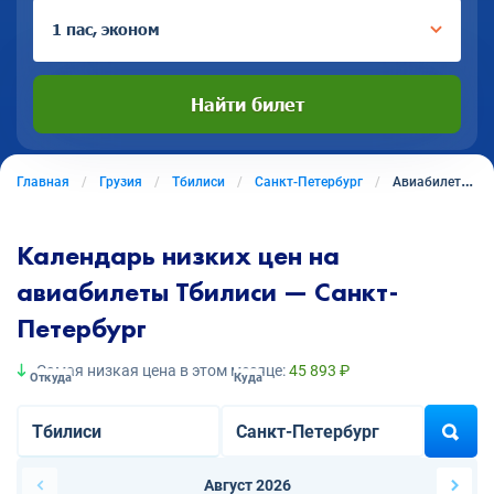
1 пас, эконом
Найти билет
Главная
Грузия
Тбилиси
Санкт-Петербург
Авиабилеты из Тбилиси в Санкт-Петербург
Календарь низких цен на
авиабилеты Тбилиси — Санкт-
Петербург
Самая низкая цена в этом месяце:
45 893 ₽
Откуда
Куда
Август 2026