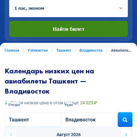
1 пас, эконом
Найти билет
Главная
Узбекистан
Ташкент
Владивосток
Авиабилеты из Ташкента в Владивосток
Календарь низких цен на
авиабилеты Ташкент —
Владивосток
Самая низкая цена в этом месяце:
24 025 ₽
Откуда
Куда
Август 2026