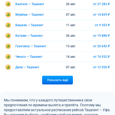
Бангкок — Ташкент
26 авг.
от 27 283 ₽
Мумбаи — Ташкент
07 авг.
от 14 839 ₽
Бишкек — Ташкент
11 авг.
от 9 553 ₽
Батуми — Ташкент
26 авг.
от 19 888 ₽
Гуанчжоу — Ташкент
13 авг.
от 20 642 ₽
Чикаго — Ташкент
14 авг.
от 74 932 ₽
Дели — Ташкент
07 авг.
от 12 920 ₽
Показать ещё
Мы понимаем, что у каждого путешественника свои
предпочтения по времени вылета и прилёта. Поэтому мы
предоставляем актуальное расписание рейсов Ташкент – Уфа.
Вы сможете выбрать наиболее удобное время, которое