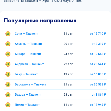
авиабилеты Ташкент – Уфа на UzAirways.online.
Популярные направления
Сочи — Ташкент
31 авг.
от 15 710 ₽
Алматы — Ташкент
20 авг.
от 8 319 ₽
Анкара — Ташкент
24 авг.
от 19 643 ₽
Андижан — Ташкент
22 авг.
от 28 541 ₽
Баку — Ташкент
13 авг.
от 16 035 ₽
Барселона — Ташкент
21 авг.
от 36 538 ₽
Бухара — Ташкент
23 авг.
от 8 864 ₽
Пекин — Ташкент
11 авг.
от 18 949 ₽