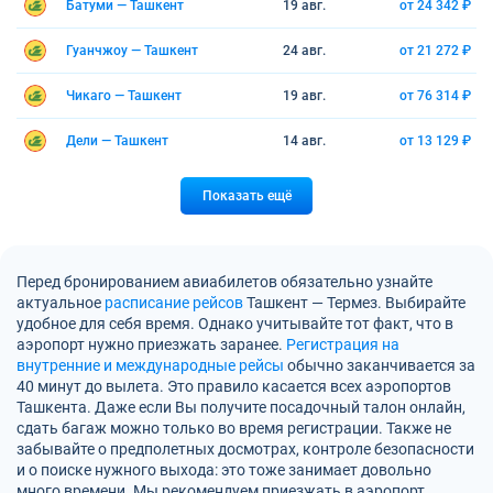
Батуми — Ташкент
19 авг.
от 24 342 ₽
Гуанчжоу — Ташкент
24 авг.
от 21 272 ₽
Чикаго — Ташкент
19 авг.
от 76 314 ₽
Дели — Ташкент
14 авг.
от 13 129 ₽
Показать ещё
Перед бронированием авиабилетов обязательно узнайте
актуальное
расписание рейсов
Ташкент — Термез. Выбирайте
удобное для себя время. Однако учитывайте тот факт, что в
аэропорт нужно приезжать заранее.
Регистрация на
внутренние и международные рейсы
обычно заканчивается за
40 минут до вылета. Это правило касается всех аэропортов
Ташкента. Даже если Вы получите посадочный талон онлайн,
сдать багаж можно только во время регистрации. Также не
забывайте о предполетных досмотрах, контроле безопасности
и о поиске нужного выхода: это тоже занимает довольно
много времени. Мы рекомендуем приезжать в аэропорт