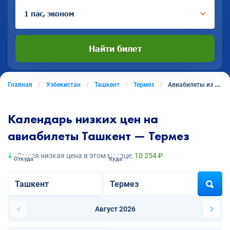
1 пас, эконом
Найти билет
Главная
Узбекистан
Ташкент
Термез
Авиабилеты из Ташкента в Термез
Календарь низких цен на
авиабилеты Ташкент — Термез
Самая низкая цена в этом месяце:
10 254 ₽
Откуда
Куда
Август 2026