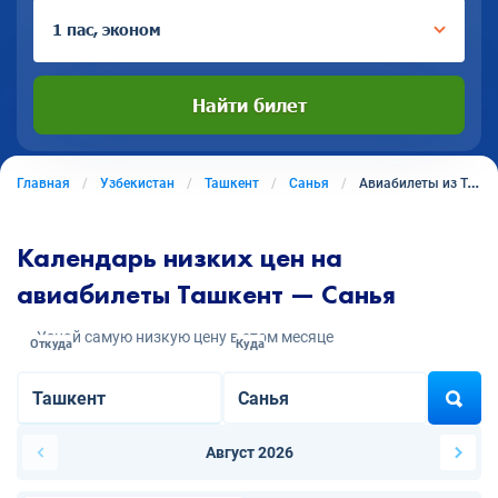
1 пас, эконом
Найти билет
Главная
Узбекистан
Ташкент
Санья
Авиабилеты из Ташкента в Санью
Календарь низких цен на
авиабилеты Ташкент — Санья
Узнай самую низкую цену в этом месяце
Откуда
Куда
Август 2026