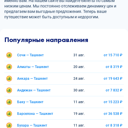
именно вам. На нашем сайте вы найдете билеты по самым
низким ценам. Мы постоянно отслеживаем динамику цен и
предлагаем вам выгодные предложения. Теперь ваше
путешествие может быть доступным и недорогим.
Популярные направления
Сочи — Ташкент
31 авг.
от 15 710 ₽
Алматы — Ташкент
20 авг.
от 8 319 ₽
Анкара — Ташкент
24 авг.
от 19 643 ₽
Андижан — Ташкент
30 авг.
от 7 832 ₽
Баку — Ташкент
11 авг.
от 15 223 ₽
Барселона — Ташкент
19 авг.
от 36 538 ₽
Бухара — Ташкент
11 авг.
от 8 318 ₽