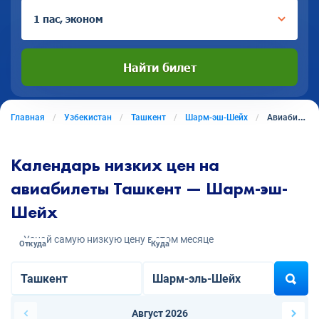
1 пас, эконом
Найти билет
Главная
Узбекистан
Ташкент
Шарм-эш-Шейх
Авиабилеты из Ташкента в Шарм-Эш-Шейх
Календарь низких цен на
авиабилеты Ташкент — Шарм-эш-
Шейх
Узнай самую низкую цену в этом месяце
Откуда
Куда
Август 2026