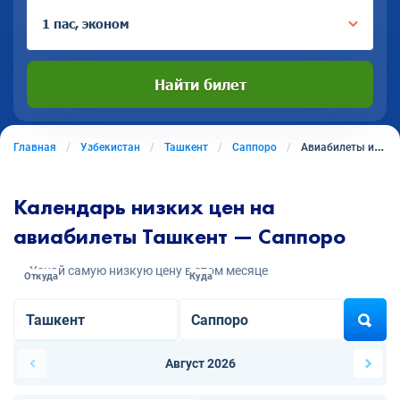
1 пас, эконом
Найти билет
Главная
Узбекистан
Ташкент
Саппоро
Авиабилеты из Ташкента в Саппоро
Календарь низких цен на
авиабилеты Ташкент — Саппоро
Узнай самую низкую цену в этом месяце
Откуда
Куда
Август 2026