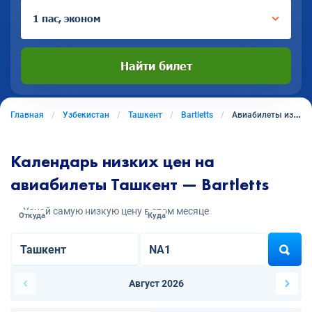
1 пас, эконом
Найти билет
Главная
Узбекистан
Ташкент
Bartletts
Авиабилеты из Ташкента в Bartletts
Календарь низких цен на
авиабилеты Ташкент — Bartletts
Узнай самую низкую цену в этом месяце
Откуда
Куда
Август 2026