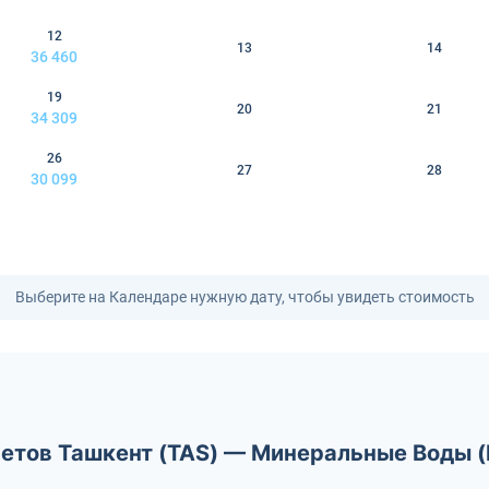
12
13
14
36 460
19
20
21
34 309
26
27
28
30 099
Выберите на Календаре нужную дату, чтобы увидеть стоимость
летов Ташкент (TAS) — Минеральные Воды 