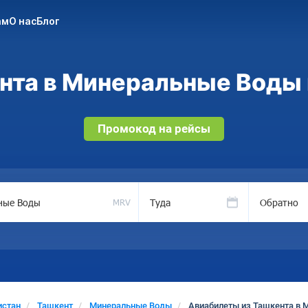
ам
О нас
Блог
нта в Минеральные Воды н
Промокод на рейсы
Туда
Обратно
MRV
истан
Ташкент
Минеральные Воды
Авиабилеты из Ташкента в 