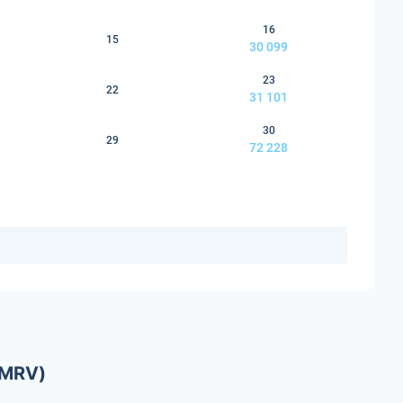
16
15
30 099
23
22
31 101
30
29
72 228
(MRV)