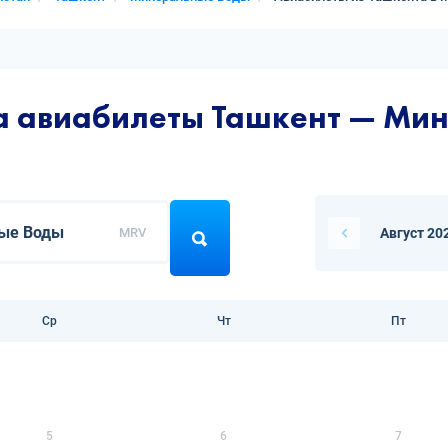
на авиабилеты Ташкент — Ми
MRV
Август 20
Ср
Чт
Пт
5
6
7