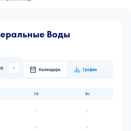
неральные Воды
26
Календарь
График
Сб
Вс
1
2
8
9