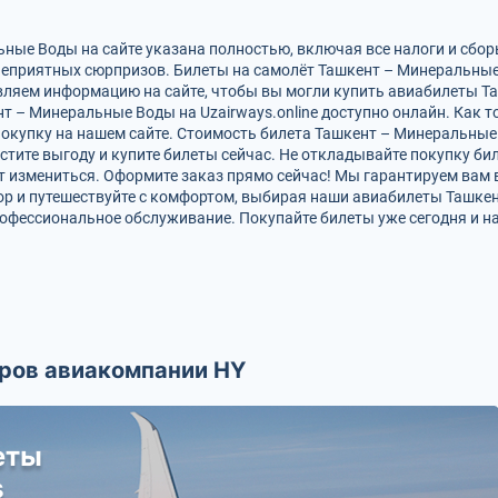
ные Воды на сайте указана полностью, включая все налоги и сбор
неприятных сюрпризов. Билеты на самолёт Ташкент – Минеральные
вляем информацию на сайте, чтобы вы могли купить авиабилеты Т
 – Минеральные Воды на Uzairways.online доступно онлайн. Как т
окупку на нашем сайте. Стоимость билета Ташкент – Минеральные 
устите выгоду и купите билеты сейчас. Не откладывайте покупку би
 измениться. Оформите заказ прямо сейчас! Мы гарантируем вам 
ор и путешествуйте с комфортом, выбирая наши авиабилеты Ташкен
рофессиональное обслуживание. Покупайте билеты уже сегодня и н
ров авиакомпании HY