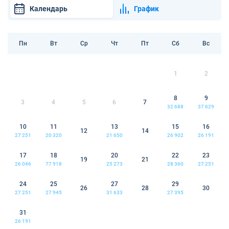
Календарь
График
Пн
Вт
Ср
Чт
Пт
Сб
Вс
1
2
8
9
3
4
5
6
7
32 688
37 629
10
11
13
15
16
12
14
27 251
20 320
21 650
26 902
26 191
17
18
20
22
23
19
21
26 046
77 918
25 273
28 360
27 251
24
25
27
29
26
28
30
27 251
27 945
31 633
27 395
31
26 191