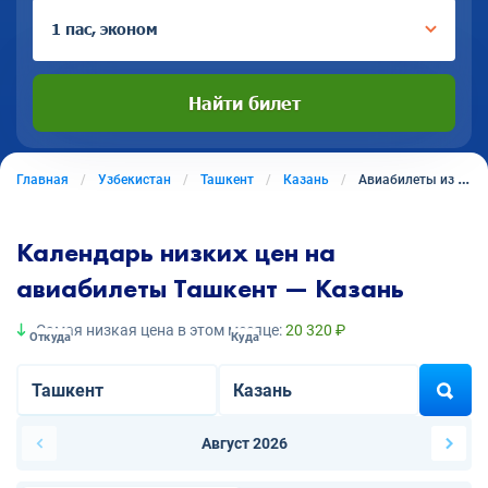
1 пас, эконом
Найти билет
Главная
Узбекистан
Ташкент
Казань
Авиабилеты из Ташкента в Казань
Календарь низких цен на
авиабилеты Ташкент — Казань
Самая низкая цена в этом месяце:
20 320 ₽
Откуда
Куда
Август 2026