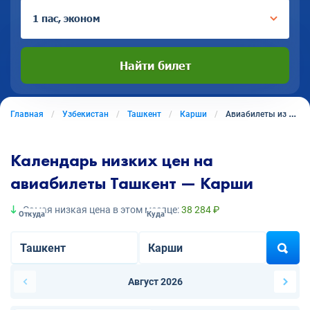
1 пас, эконом
Найти билет
Главная
Узбекистан
Ташкент
Карши
Авиабилеты из Ташкента в Карши
Календарь низких цен на
авиабилеты Ташкент — Карши
Самая низкая цена в этом месяце:
38 284 ₽
Откуда
Куда
Август 2026