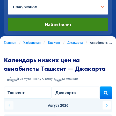
1 пас, эконом
Найти билет
Главная
Узбекистан
Ташкент
Джакарта
Авиабилеты из Ташкента в Джакарту
Календарь низких цен на
авиабилеты Ташкент — Джакарта
Узнай самую низкую цену в этом месяце
Откуда
Куда
Август 2026