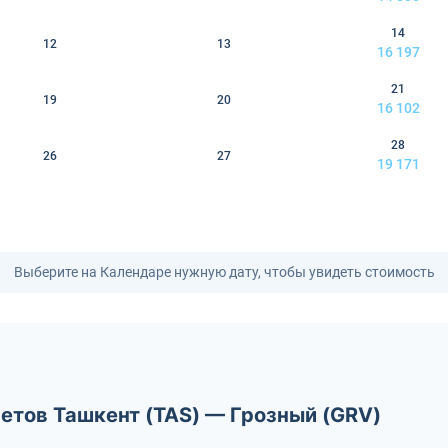
14
12
13
16 197
21
19
20
16 102
28
26
27
19 171
Выберите на Календаре нужную дату, чтобы увидеть стоимость
етов Ташкент (TAS) — Грозный (GRV)