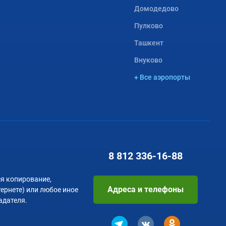
Домодедово
Пулково
Ташкент
Внуково
+ Все аэропорты
8 812
336-16-88
я копирование,
Адреса и телефоны
тернете) или любое иное
адателя.