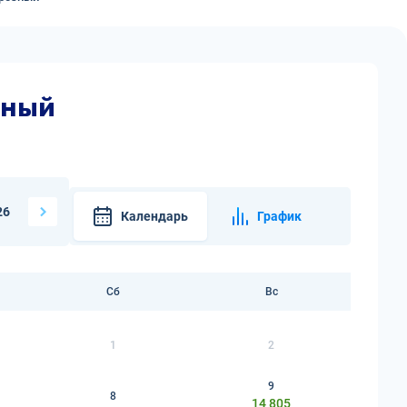
зный
26
Календарь
График
Сб
Вс
1
2
9
8
14 805