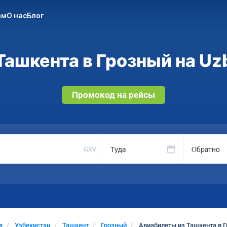
ам
О нас
Блог
ашкента в Грозный на Uz
Промокод на рейсы
Туда
Обратно
GRV
я
Узбекистан
Ташкент
Грозный
Авиабилеты из Ташкента в 