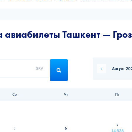
а авиабилеты Ташкент — Гро
GRV
Август 20
Ср
Чт
Пт
7
5
6
14 836