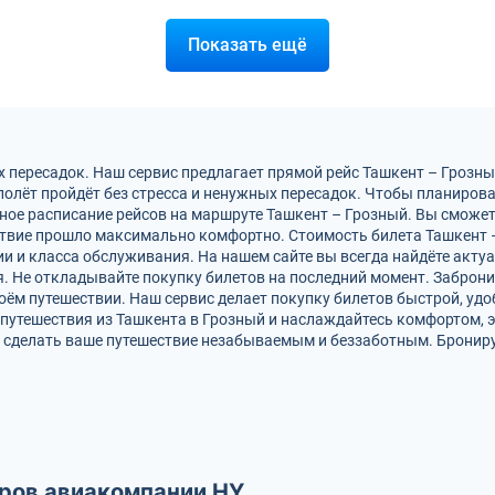
Показать ещё
х пересадок. Наш сервис предлагает прямой рейс Ташкент – Грозны
 полёт пройдёт без стресса и ненужных пересадок. Чтобы планиров
ное расписание рейсов на маршруте Ташкент – Грозный. Вы сможет
ствие прошло максимально комфортно. Стоимость билета Ташкент 
 и класса обслуживания. На нашем сайте вы всегда найдёте акту
. Не откладывайте покупку билетов на последний момент. Заброни
оём путешествии. Наш сервис делает покупку билетов быстрой, уд
о путешествия из Ташкента в Грозный и наслаждайтесь комфортом,
 сделать ваше путешествие незабываемым и беззаботным. Брониру
ров авиакомпании HY