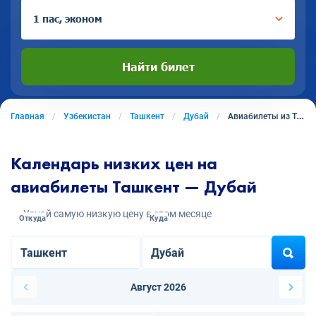
1 пас, эконом
Найти билет
Главная
Узбекистан
Ташкент
Дубай
Авиабилеты из Ташкента в Дубай
Календарь низких цен на
авиабилеты Ташкент — Дубай
Узнай самую низкую цену в этом месяце
Откуда
Куда
Август 2026