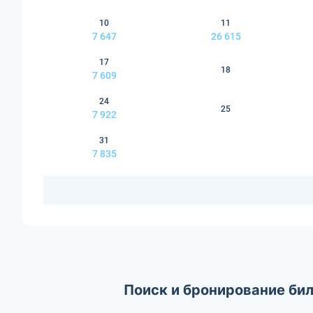
10
11
7 647
26 615
17
18
7 609
24
25
7 922
31
7 835
Поиск и бронирование би