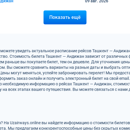
ндижан
09 авг.
2026
Показать ещё
 можете увидеть актуальное расписание рейсов Ташкент — Андижа
тво. Стоимость билета Ташкент — Андижан зависит от различных ф
м раньше вы покупаете билет, тем он дешевле. Для уточнения цен
м. Вы сможете сравнить варианты на разные даты и выбрать опт
Цены могут меняться, успейте забронировать перелет! Мы предос
ормить заказ онлайн и получить электронный билет на свой email.
сю необходимую информацию о рейсах Ташкент — Андижан, стоимост
на всех этапах вашего путешествия. Вы можете связаться с нами 
? На Uzairways.online вы найдете информацию о стоимости билето
ета. Мы предлагаем конкурентоспособные цены без скрытых комис