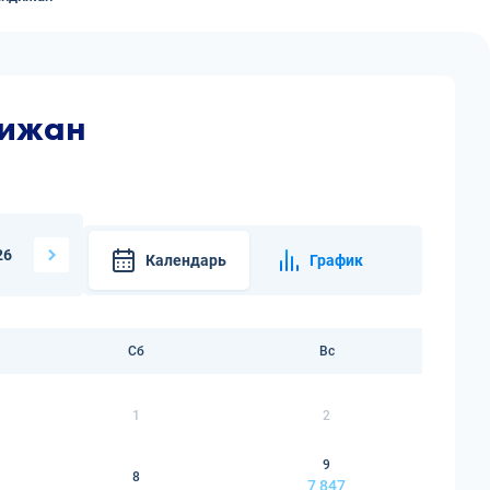
дижан
26
Календарь
График
Сб
Вс
1
2
9
8
7 847