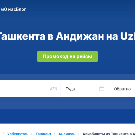
ам
О нас
Блог
ашкента в Андижан на Uz
Промокод на рейсы
Туда
Обратно
AZN
Узбекистан
Ташкент
Андижан
Авиабилеты из Ташкента в 