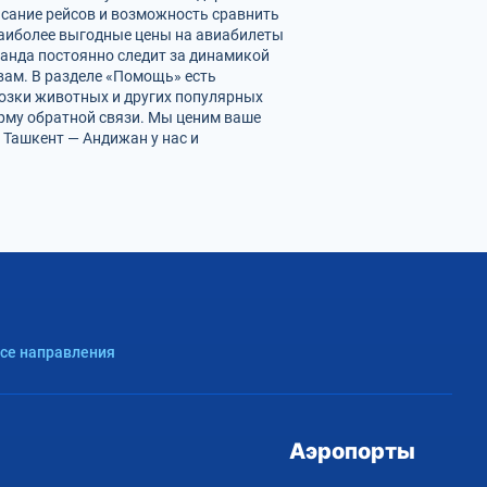
исание рейсов и возможность сравнить
наиболее выгодные цены на авиабилеты
манда постоянно следит за динамикой
 вам. В разделе «Помощь» есть
возки животных и других популярных
орму обратной связи. Мы ценим ваше
Ташкент — Андижан у нас и
Все направления
Аэропорты