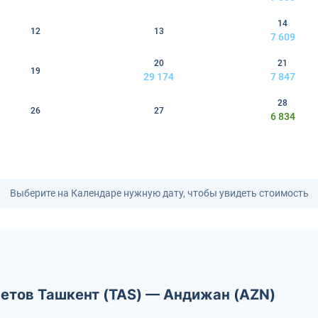
14
12
13
7 609
20
21
19
29 174
7 847
28
26
27
6 834
Выберите на Календаре нужную дату, чтобы увидеть стоимость
летов Ташкент (TAS) — Андижан (AZN)