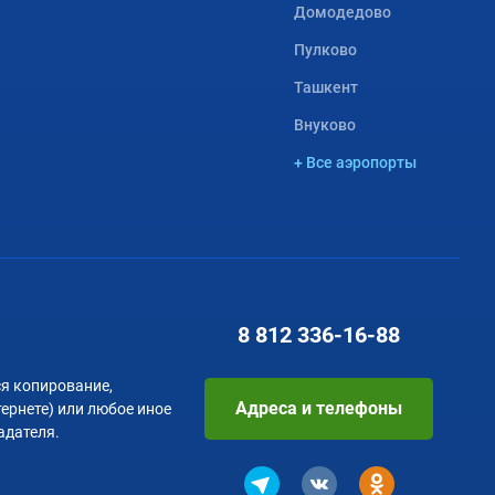
Домодедово
Пулково
Ташкент
Внуково
+ Все аэропорты
8 812
336-16-88
я копирование,
Адреса и телефоны
тернете) или любое иное
адателя.