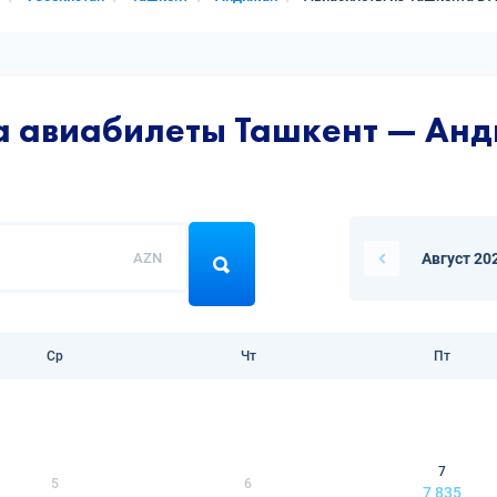
на авиабилеты Ташкент — Ан
AZN
Август 20
Ср
Чт
Пт
7
5
6
7 835