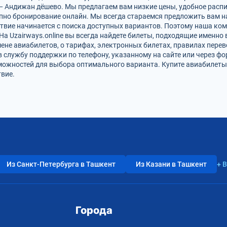
— Андижан дёшево. Мы предлагаем вам низкие цены, удобное расп
упно бронирование онлайн. Мы всегда стараемся предложить вам 
твие начинается с поиска доступных вариантов. Поэтому наша ко
На Uzairways.online вы всегда найдете билеты, подходящие именно
ене авиабилетов, о тарифах, электронных билетах, правилах пере
в службу поддержки по телефону, указанному на сайте или через ф
можностей для выбора оптимального варианта. Купите авиабилеты 
вие.
Из Санкт-Петербурга в Ташкент
Из Казани в Ташкент
+ 
Города