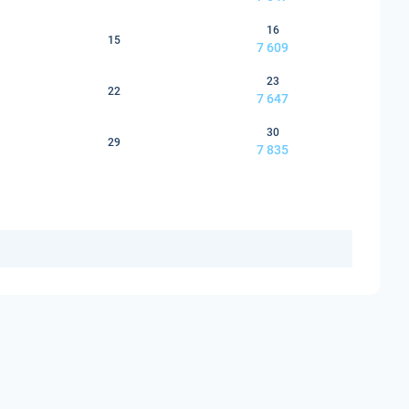
16
15
7 609
23
22
7 647
30
29
7 835