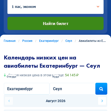
1 пас, эконом
Найти билет
Главная
Россия
Екатеринбург
Сеул
Авиабилеты из Екатеринбурга в Сеул
Календарь низких цен на
авиабилеты Екатеринбург — Сеул
Самая низкая цена в этом месяце:
54 145 ₽
Откуда
Куда
Август 2026