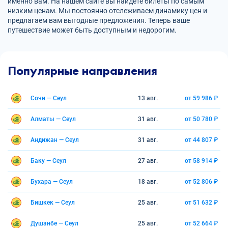
именно вам. На нашем сайте вы найдете билеты по самым
низким ценам. Мы постоянно отслеживаем динамику цен и
предлагаем вам выгодные предложения. Теперь ваше
путешествие может быть доступным и недорогим.
Популярные направления
Сочи — Сеул
13 авг.
от 59 986 ₽
Алматы — Сеул
31 авг.
от 50 780 ₽
Андижан — Сеул
31 авг.
от 44 807 ₽
Баку — Сеул
27 авг.
от 58 914 ₽
Бухара — Сеул
18 авг.
от 52 806 ₽
Бишкек — Сеул
25 авг.
от 51 632 ₽
Душанбе — Сеул
25 авг.
от 52 664 ₽