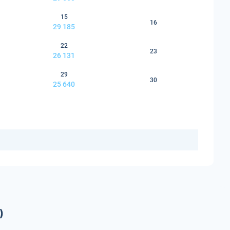
15
16
29 185
22
23
26 131
29
30
25 640
)