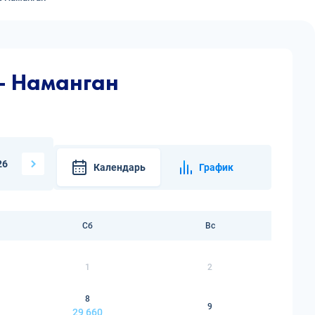
— Наманган
26
Календарь
График
Сб
Вс
1
2
8
9
29 660