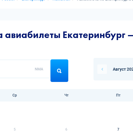
а авиабилеты Екатеринбург 
NMA
Август 20
Ср
Чт
Пт
5
6
7