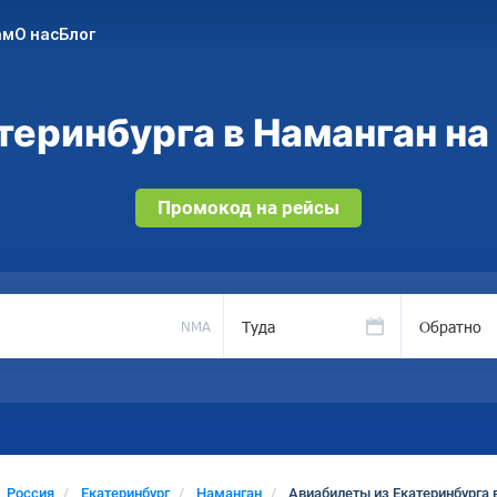
ам
О нас
Блог
еринбурга в Наманган на
Промокод на рейсы
Туда
Обратно
NMA
Россия
Екатеринбург
Наманган
Авиабилеты из Екатеринбурга 