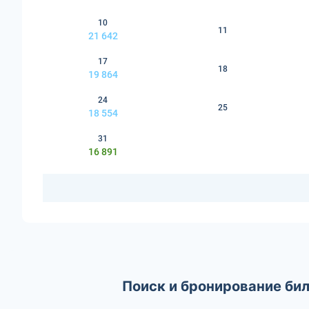
10
11
21 642
17
18
19 864
24
25
18 554
31
16 891
Поиск и бронирование би