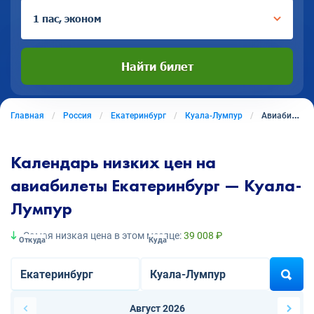
1 пас, эконом
Найти билет
Главная
Россия
Екатеринбург
Куала-Лумпур
Авиабилеты из Екатеринбурга в Куала-Лумпур
Календарь низких цен на
авиабилеты Екатеринбург — Куала-
Лумпур
Самая низкая цена в этом месяце:
39 008 ₽
Откуда
Куда
Август 2026