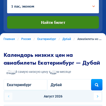
1 пас, эконом
Найти билет
Главная
Россия
Екатеринбург
Дубай
Авиабилеты из Екатеринбурга в Дубай
Календарь низких цен на
авиабилеты Екатеринбург — Дубай
Узнай самую низкую цену в этом месяце
Откуда
Куда
Август 2026