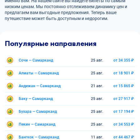
именно вам. На нашем сайте вы найдете билеты по самым
низким ценам. Мы постоянно отслеживаем динамику цен и
предлагаем вам выгодные предложения. Теперь ваше
путешествие может быть доступным и недорогим.
Популярные направления
Сочи — Самарканд
25 авг.
от 34 355 ₽
Алматы — Самарканд
25 авг.
от 18 901 ₽
Андижан — Самарканд
21 авг.
от 15 865 ₽
Баку — Самарканд
25 авг.
от 27 917 ₽
Бухара — Самарканд
25 авг.
от 17 194 ₽
Пекин — Самарканд
25 авг.
от 34 553 ₽
Бангкок — Самарканд
11 авг.
от 44 467 ₽