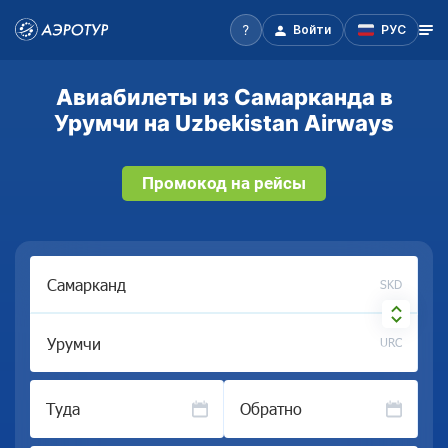
Войти
РУС
Авиабилеты из Самарканда в
Урумчи на Uzbekistan Airways
Промокод на рейсы
SKD
URC
Туда
Обратно