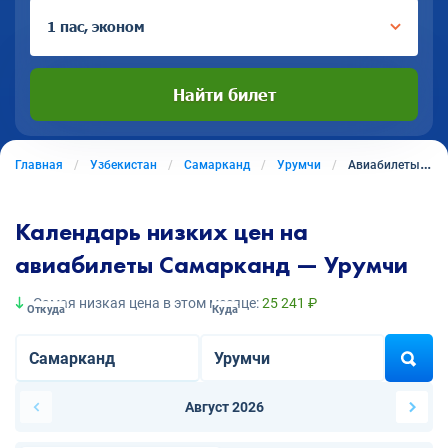
1 пас, эконом
Найти билет
Главная
Узбекистан
Самарканд
Урумчи
Авиабилеты из Самарканда в Урумчи
Календарь низких цен на
авиабилеты Самарканд — Урумчи
Самая низкая цена в этом месяце:
25 241 ₽
Откуда
Куда
Август 2026