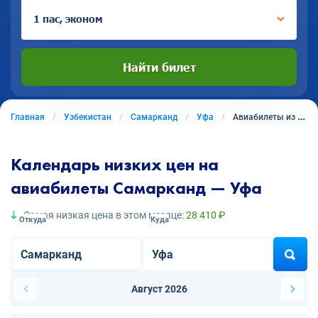
1 пас, эконом
Найти билет
Главная
Узбекистан
Самарканд
Уфа
Авиабилеты из Самарканда в Уфу
Календарь низких цен на
авиабилеты Самарканд — Уфа
Самая низкая цена в этом месяце:
28 410 ₽
Откуда
Куда
Август 2026