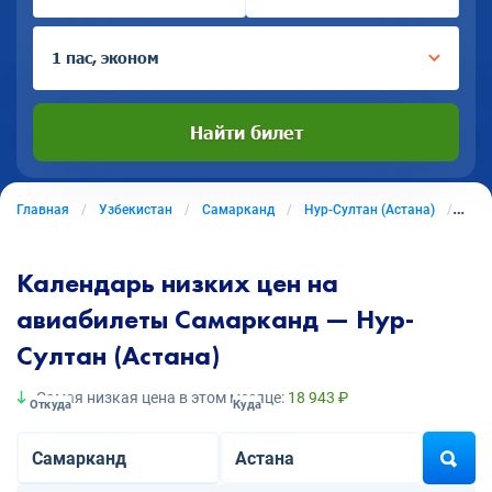
1 пас, эконом
Найти билет
Главная
Узбекистан
Самарканд
Нур-Султан (Астана)
Ави
Календарь низких цен на
авиабилеты Самарканд — Нур-
Султан (Астана)
Самая низкая цена в этом месяце:
18 943 ₽
Откуда
Куда