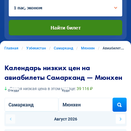
1 пас, эконом
Найти билет
Главная
Узбекистан
Самарканд
Мюнхен
Авиабилеты из Самарканда в Мюнхен
Календарь низких цен на
авиабилеты Самарканд — Мюнхен
Самая низкая цена в этом месяце:
39 116 ₽
Откуда
Куда
Август 2026