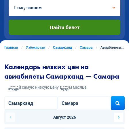
1 пас, эконом
Найти билет
Главная
Узбекистан
Самарканд
Самара
Авиабилеты из Самарканда в Самару
Календарь низких цен на
авиабилеты Самарканд — Самара
Узнай самую низкую цену в этом месяце
Откуда
Куда
Август 2026