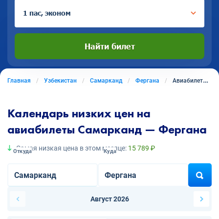
1 пас, эконом
Найти билет
Главная
Узбекистан
Самарканд
Фергана
Авиабилеты из Самарканда в Фергану
Календарь низких цен на
авиабилеты Самарканд — Фергана
Самая низкая цена в этом месяце:
15 789 ₽
Откуда
Куда
Август 2026