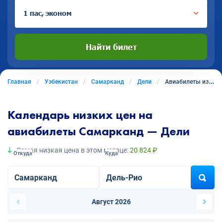
1 пас, эконом
Найти билет
Главная
Узбекистан
Самарканд
Дели
Авиабилеты из Самарканда в Дели
Календарь низких цен на
авиабилеты Самарканд — Дели
Самая низкая цена в этом месяце:
20 824 ₽
Откуда
Куда
Август 2026