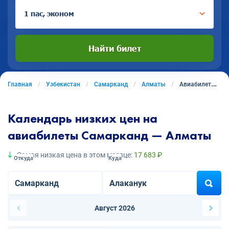
1 пас, эконом
Найти билет
Главная
Узбекистан
Самарканд
Алматы
Авиабилеты из Самарканда в Алматы
Календарь низких цен на
авиабилеты Самарканд — Алматы
Самая низкая цена в этом месяце:
17 683 ₽
Откуда
Куда
Август 2026