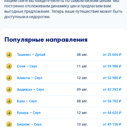
нашем сайте вы найдете билеты по самым низким ценам. Мы
постоянно отслеживаем динамику цен и предлагаем вам
выгодные предложения. Теперь ваше путешествие может быть
доступным и недорогим.
Популярные направления
Ташкент — Дубай
08 авг.
от 35 606 ₽
Сочи — Сеул
11 авг.
от 59 986 ₽
Алматы — Сеул
12 авг.
от 52 980 ₽
Андижан — Сеул
09 авг.
от 43 392 ₽
Баку — Сеул
08 авг.
от 56 782 ₽
Бухара — Сеул
12 авг.
от 44 620 ₽
Бишкек — Сеул
10 авг.
от 49 156 ₽