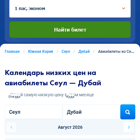
1 пас, эконом
Найти билет
Главная
Южная Корея
Сеул
Дубай
Авиабилеты из Сеула в Дубай
Календарь низких цен на
авиабилеты Сеул — Дубай
Узнай самую низкую цену в этом месяце
Откуда
Куда
Август 2026